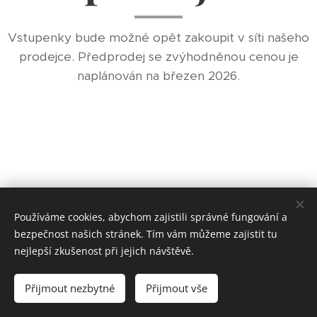
Vstupenky bude možné opět zakoupit v síti našeho
prodejce. Předprodej se zvýhodněnou cenou je
naplánován na březen 2026.
Používáme cookies, abychom zajistili správné fungování a
© 2024
CZECHSUPERMOTO.CZ.
Všechna práva vyhrazena.
bezpečnost našich stránek. Tím vám můžeme zajistit tu
Cookies
nejlepší zkušenost při jejich návštěvě.
Jazyky
Přijmout nezbytné
Přijmout vše
Čeština
English