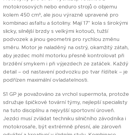
motokrosových nebo enduro strojů o objemu
kolem 450 cm³, ale jsou výrazně upravené pro
kombinaci asfaltu a šotoliny. Mají 17" kola s širokými
slicky, silnější brzdy s velkými kotouči, tužší
podvozek a jinou geometrii pro rychlou změnu
směru. Motor je naladěný na ostrý, okamžitý zátah,
aby jezdec mohl motorku přesně kontrolovat při
brzdění smykem i při výjezdech ze zatáček. Každý
detail – od nastavení podvozku po tvar řídítek – je
podřízen maximální ovladatelnosti.
S1 GP je považováno za vrchol supermota, protože
sdružuje špičkové tovární týmy, nejlepší specialisty
na tuto disciplínu a nejvyšší sportovní úroveň.
Jezdci musí zvládat techniku silničního závodníka i
motokrosaře, být extrémně přesní, ale zároveň
odvážní a kreativní v jízdním stylu. Kombinace