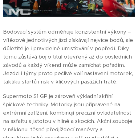
Bodovací systém odměňuje konzistentní výkony –
vítězové jednotlivých jízd získávají nejvíce bodů, ale
důležité je i pravidelné umisťování v popředí. Díky
tomu zůstává boj o titul otevřený až do posledních
závodů a každý víkend může zamíchat pořadím.
Jezdci i týmy proto pečlivě volí nastavení motorek,
taktiku startů i risk v klíčových pasážích tratě.
Supermoto S1 GP je zároveň výkladní skříní
špičkové techniky. Motorky jsou připravené na
extrémní zatížení, kombinují precizní ovladatelnost
na asfaltu s jistotou v hlíně a skocích. Akční souboje
v náklonu, těsné předjížděcí manévry a
charakteristický mix silnice a off-roadu dělají z