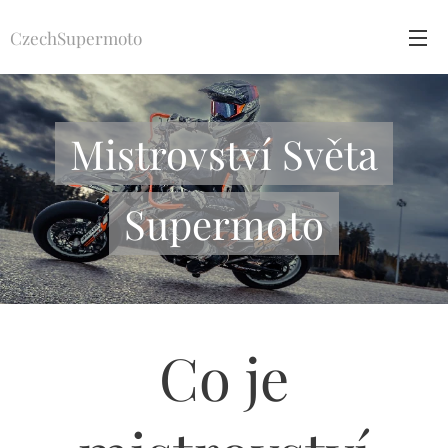
CzechSupermoto
Mistrovství Světa
Supermoto
Co je