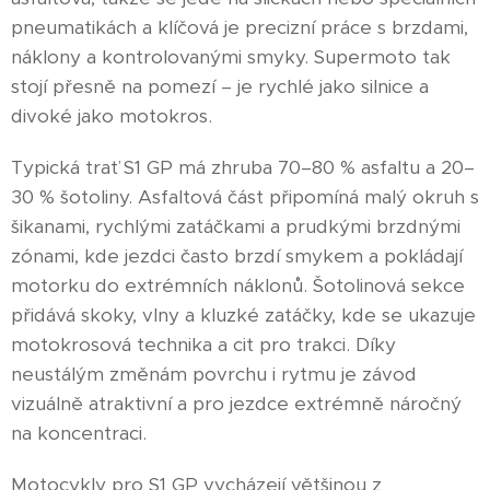
pneumatikách a klíčová je precizní práce s brzdami,
náklony a kontrolovanými smyky. Supermoto tak
stojí přesně na pomezí – je rychlé jako silnice a
divoké jako motokros.
Typická trať S1 GP má zhruba 70–80 % asfaltu a 20–
30 % šotoliny. Asfaltová část připomíná malý okruh s
šikanami, rychlými zatáčkami a prudkými brzdnými
zónami, kde jezdci často brzdí smykem a pokládají
motorku do extrémních náklonů. Šotolinová sekce
přidává skoky, vlny a kluzké zatáčky, kde se ukazuje
motokrosová technika a cit pro trakci. Díky
neustálým změnám povrchu i rytmu je závod
vizuálně atraktivní a pro jezdce extrémně náročný
na koncentraci.
Motocykly pro S1 GP vycházejí většinou z