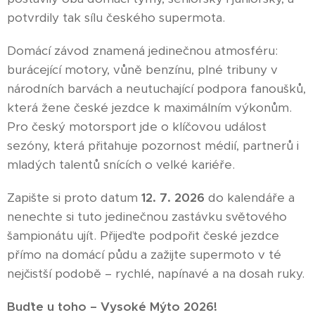
potvrdily tak sílu českého supermota.
Domácí závod znamená jedinečnou atmosféru:
burácející motory, vůně benzínu, plné tribuny v
národních barvách a neutuchající podpora fanoušků,
která žene české jezdce k maximálním výkonům.
Pro český motorsport jde o klíčovou událost
sezóny, která přitahuje pozornost médií, partnerů i
mladých talentů snících o velké kariéře.
Zapište si proto datum
12. 7. 2026
do kalendáře a
nenechte si tuto jedinečnou zastávku světového
šampionátu ujít. Přijeďte podpořit české jezdce
přímo na domácí půdu a zažijte supermoto v té
nejčistší podobě – rychlé, napínavé a na dosah ruky.
Buďte u toho – Vysoké Mýto 2026!