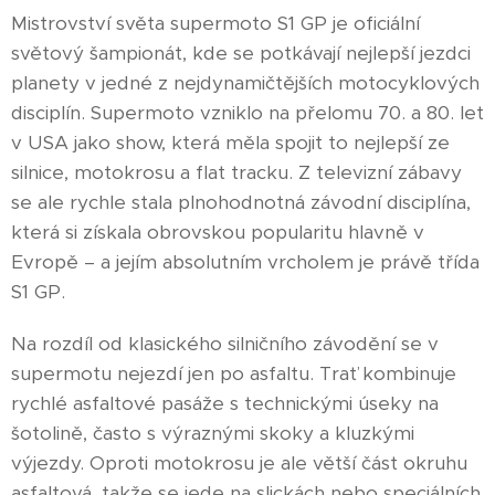
Mistrovství světa supermoto S1 GP je oficiální
světový šampionát, kde se potkávají nejlepší jezdci
planety v jedné z nejdynamičtějších motocyklových
disciplín. Supermoto vzniklo na přelomu 70. a 80. let
v USA jako show, která měla spojit to nejlepší ze
silnice, motokrosu a flat tracku. Z televizní zábavy
se ale rychle stala plnohodnotná závodní disciplína,
která si získala obrovskou popularitu hlavně v
Evropě – a jejím absolutním vrcholem je právě třída
S1 GP.
Na rozdíl od klasického silničního závodění se v
supermotu nejezdí jen po asfaltu. Trať kombinuje
rychlé asfaltové pasáže s technickými úseky na
šotolině, často s výraznými skoky a kluzkými
výjezdy. Oproti motokrosu je ale větší část okruhu
asfaltová, takže se jede na slickách nebo speciálních