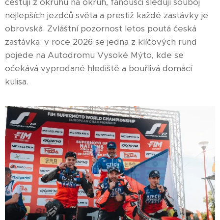
cestují z okruhu na okruh, fanoušci sledují souboj
nejlepších jezdců světa a prestiž každé zastávky je
obrovská. Zvláštní pozornost letos poutá česká
zastávka: v roce 2026 se jedna z klíčových rund
pojede na Autodromu Vysoké Mýto, kde se
očekává vyprodané hlediště a bouřlivá domácí
kulisa.