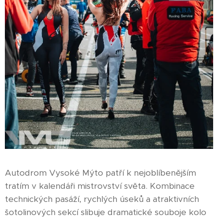
Autodrom Vysoké Mýto patří k nejoblíbenějším
tratím v kalendáři mistrovství světa. Kombinace
technických pasáží, rychlých úseků a atraktivních
šotolinových sekcí slibuje dramatické souboje kolo