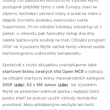
hodiny. Do paddocku Autodromu Vysoké Mýto
postupně přijíždějí týmy z celé Evropy, staví se
zázemí, technika i servisní stany a areál se mění v
dějiště čtvrtého podniku mistrovství světa
Supermoto. První oficiální tréninky odstartují už v
pátek, o víkendu pak fanoušky čekají dva dny
nabité špičkovými souboji na trati. Oficiální program
S1GP ve Vysokém Mýtě začíná tento víkend podle
harmonogramu světového šampionátu.
Společně s touto aktualitou zveřejňujeme také
startovní listinu českých tříd Open MČR
a odkazy
na oficiální startovní listiny mezinárodních kategorií
S1GP (
zde
)
,
S2
a
SM Junior (
zde
)
. Ve Vysokém
Mýtě se představí světová špička i nejlepší čeští
jezdci, kteří se pokusí využít výhody domácího
prostředí. Mezi přihlášenými nechybí ani čeští