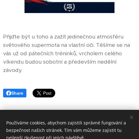
Přijďte být u toho a zažít jedinečnou atmosféru
světového supermota na vlastní oči. Těšíme se na
vás už od pátečních tréninků, vrcholem celého
víkendu budou sobotní a především nedělní
závody.
Share
Používáme cookies, abychom zajistili správné fungování a
© 2024
CZECHSUPERMOTO.CZ.
Všechna práva vyhrazena.
bezpečnost našich stránek. Tím vám můžeme zajistit tu
Cookies
nejlepší zkušenost při jejich návštěvě.